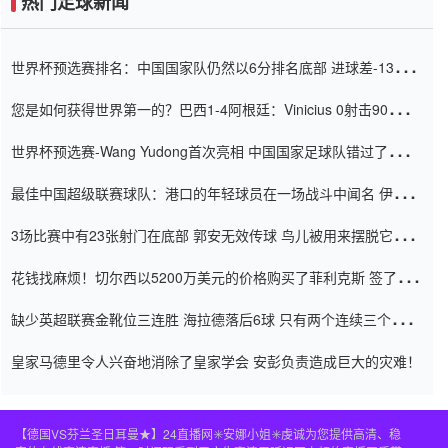
热门足球新闻
世界杯预选赛排名：中国国家队仍然以6分排名底部 进球差-13令人
震惊
您是如何获得世界第一的？巴西1-4阿根廷：Vinicius 0射击90分钟
内
世界杯预选赛-Wang Yudong首次亮相 中国国家足球队错过了世界
杯0-2
最佳中国超级联赛球队：港口的年轻球员在一场战斗中闻名 伊万放
弃了泰桑（Taishan）
3场比赛中有23张射门在底部 郭安无效传球 鸟儿被用来摆脱它
Setien痴迷于三名后卫
花钱找麻烦！切尔西以5200万美元的价格购买了菲利克斯 签了7年
并在半年内租了夏窗口
缺少英超联赛金靴位三连胜 海拉德落后6球 只有两个连续三个连续
三靴
皇家马德里令人兴奋地消除了皇家学会 安彭负责造成巨大的灾难！
【德国VS芬兰圣日耳曼★】24直播网✳️安娜小姐✳️虔诚为您提供高清、稳