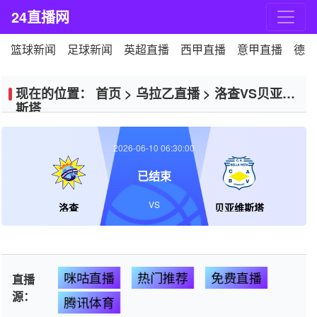
24直播网
篮球新闻
足球新闻
英超直播
西甲直播
意甲直播
德甲
现在的位置：
首页
>
乌拉乙直播
>
洛查VS贝亚维
斯塔
2026-06-10 06:30:00
已结束
VS
洛查
贝亚维斯塔
咪咕直播
热门推荐
免费直播
直播
源：
腾讯体育