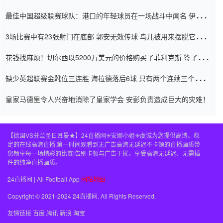
杯0-2
最佳中国超级联赛球队：港口的年轻球员在一场战斗中闻名 伊万放
弃了泰桑（Taishan）
3场比赛中有23张射门在底部 郭安无效传球 鸟儿被用来摆脱它
Setien痴迷于三名后卫
花钱找麻烦！切尔西以5200万美元的价格购买了菲利克斯 签了7年
并在半年内租了夏窗口
缺少英超联赛金靴位三连胜 海拉德落后6球 只有两个连续三个连续
三靴
皇家马德里令人兴奋地消除了皇家学会 安彭负责造成巨大的灾难！
【德国VS芬兰圣日耳曼★】24直播网✳️安娜小姐✳️虔诚为您提供高清、稳
定的在线高清直播,第一时间观看到无广告高清无延迟不卡顿的直播画质带
您畅享每一场精彩的比赛!告别卡顿与广告干扰，享受高清无延迟、无需插
件的纯净直播画质。
24直播网 | All Football App
网站地图
Copyright © 2021-2024 24直播网. All Rights Reserved.
友情链接
百度
腾讯
新浪
淘宝