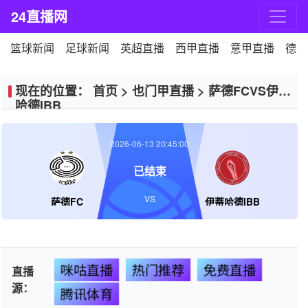
24直播网
篮球新闻
足球新闻
英超直播
西甲直播
意甲直播
德甲
现在的位置：
首页
>
也门甲直播
>
萨德FCVS伊蒂
哈德IBB
2026-06-13 20:45:00
已结束
VS
萨德FC
伊蒂哈德IBB
咪咕直播
热门推荐
免费直播
直播
源：
腾讯体育