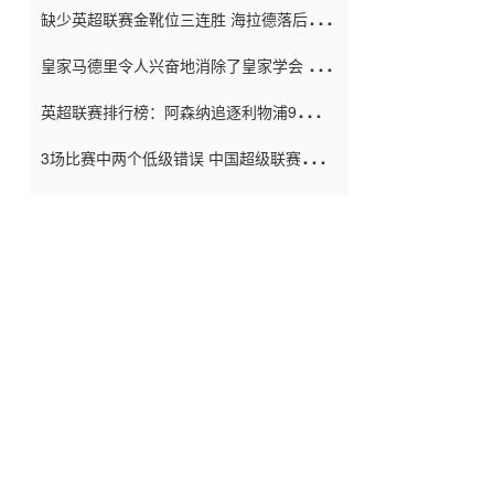
缺少英超联赛金靴位三连胜 海拉德落后6球
窗口
只有两个连续三个连续三靴
皇家马德里令人兴奋地消除了皇家学会 安
彭负责造成巨大的灾难！
英超联赛排行榜：阿森纳追逐利物浦9分 曼
联连续三件坏事
3场比赛中两个低级错误 中国超级联赛的前
守门员很老 是时候让位了 最好的继任者出
现