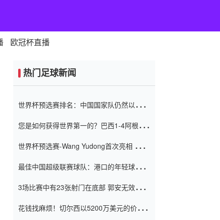
播
欧冠杯直播
热门足球新闻
世界杯预选赛排名：中国国家队仍然以6分
排名底部 进球差-13令人震惊
您是如何获得世界第一的？巴西1-4阿根
廷：Vinicius 0射击90分钟内
世界杯预选赛-Wang Yudong首次亮相 中国
国家足球队错过了世界杯0-2
最佳中国超级联赛球队：港口的年轻球员在
一场战斗中闻名 伊万放弃了泰桑
3场比赛中有23张射门在底部 郭安无效传球
（Taishan）
鸟儿被用来摆脱它 Setien痴迷于三名后卫
花钱找麻烦！切尔西以5200万美元的价格
购买了菲利克斯 签了7年 并在半年内租了夏