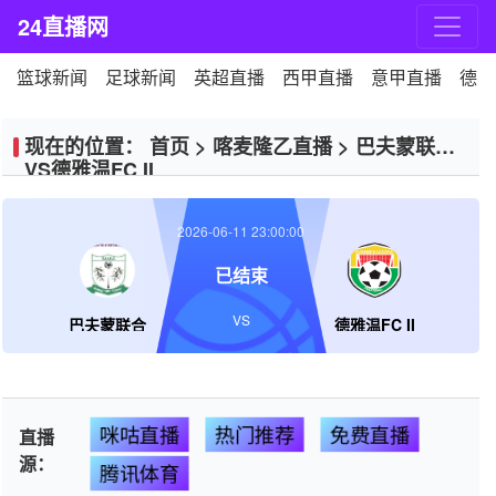
24直播网
篮球新闻
足球新闻
英超直播
西甲直播
意甲直播
德甲
现在的位置：
首页
>
喀麦隆乙直播
>
巴夫蒙联合
VS德雅温FC II
2026-06-11 23:00:00
已结束
VS
巴夫蒙联合
德雅温FC II
咪咕直播
热门推荐
免费直播
直播
源：
腾讯体育