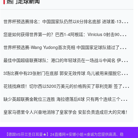
热门足球新闻
世界杯预选赛排名：中国国家队仍然以6分排名底部 进球差-13令人
震惊
您是如何获得世界第一的？巴西1-4阿根廷：Vinicius 0射击90分钟
内
世界杯预选赛-Wang Yudong首次亮相 中国国家足球队错过了世界
杯0-2
最佳中国超级联赛球队：港口的年轻球员在一场战斗中闻名 伊万放
弃了泰桑（Taishan）
3场比赛中有23张射门在底部 郭安无效传球 鸟儿被用来摆脱它
Setien痴迷于三名后卫
花钱找麻烦！切尔西以5200万美元的价格购买了菲利克斯 签了7年
并在半年内租了夏窗口
缺少英超联赛金靴位三连胜 海拉德落后6球 只有两个连续三个连续
三靴
皇家马德里令人兴奋地消除了皇家学会 安彭负责造成巨大的灾难！
【德国VS芬兰圣日耳曼★】24直播网✳️安娜小姐✳️虔诚为您提供高清、稳