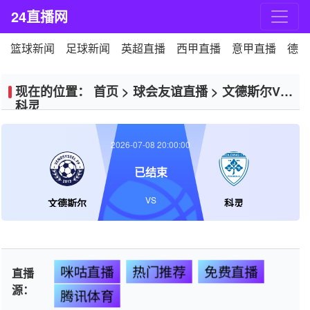
24直播网
篮球新闻
足球新闻
英超直播
西甲直播
意甲直播
德甲
现在的位置：
首页
>
球会友谊直播
>
文德斯尔VS
科灵
2026-07-08 20:00:00
已结束
VS
文德斯尔
科灵
咪咕直播
热门推荐
免费直播
直播
源：
腾讯体育