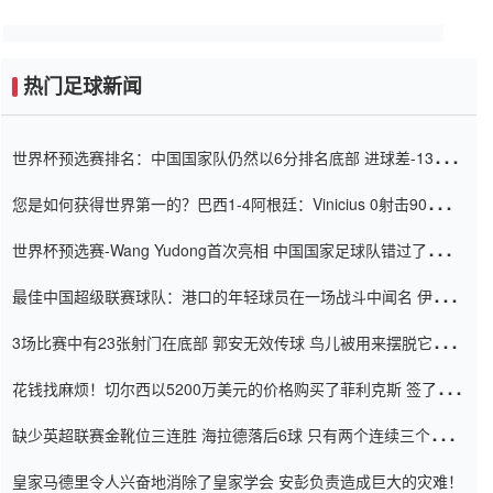
热门足球新闻
世界杯预选赛排名：中国国家队仍然以6分排名底部 进球差-13令人
震惊
您是如何获得世界第一的？巴西1-4阿根廷：Vinicius 0射击90分钟
内
世界杯预选赛-Wang Yudong首次亮相 中国国家足球队错过了世界
杯0-2
最佳中国超级联赛球队：港口的年轻球员在一场战斗中闻名 伊万放
弃了泰桑（Taishan）
3场比赛中有23张射门在底部 郭安无效传球 鸟儿被用来摆脱它
Setien痴迷于三名后卫
花钱找麻烦！切尔西以5200万美元的价格购买了菲利克斯 签了7年
并在半年内租了夏窗口
缺少英超联赛金靴位三连胜 海拉德落后6球 只有两个连续三个连续
三靴
皇家马德里令人兴奋地消除了皇家学会 安彭负责造成巨大的灾难！