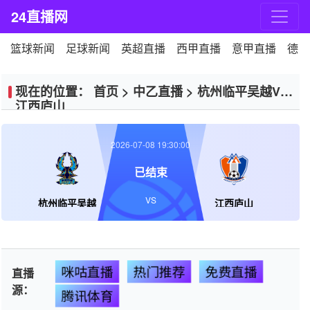
24直播网
篮球新闻
足球新闻
英超直播
西甲直播
意甲直播
德甲
现在的位置：
首页
>
中乙直播
>
杭州临平吴越VS
江西庐山
2026-07-08 19:30:00
已结束
VS
杭州临平吴越
江西庐山
咪咕直播
热门推荐
免费直播
直播
源：
腾讯体育