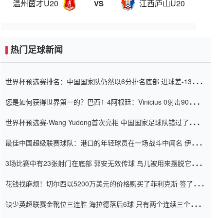
温州茵才U20
江西庐山U20
VS
热门足球新闻
世界杯预选赛排名：中国国家队仍然以6分排名底部 进球差-13令人
震惊
您是如何获得世界第一的？巴西1-4阿根廷：Vinicius 0射击90分钟
内
世界杯预选赛-Wang Yudong首次亮相 中国国家足球队错过了世界
杯0-2
最佳中国超级联赛球队：港口的年轻球员在一场战斗中闻名 伊万放
弃了泰桑（Taishan）
3场比赛中有23张射门在底部 郭安无效传球 鸟儿被用来摆脱它
Setien痴迷于三名后卫
花钱找麻烦！切尔西以5200万美元的价格购买了菲利克斯 签了7年
并在半年内租了夏窗口
缺少英超联赛金靴位三连胜 海拉德落后6球 只有两个连续三个连续
三靴