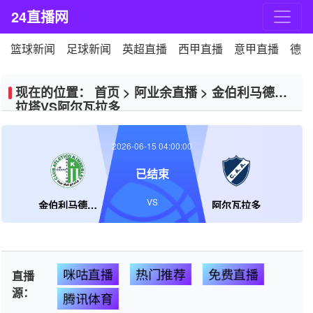
24直播网
篮球新闻
足球新闻
英超直播
西甲直播
意甲直播
德甲
现在的位置：
首页
>
阿业余直播
>
金伯利马德普
拉塔VS阿尔瓦拉多
2026-06-15 04:00:00
已结束
VS
金伯利马德普拉塔
阿尔瓦拉多
咪咕直播
热门推荐
免费直播
直播
源：
腾讯体育