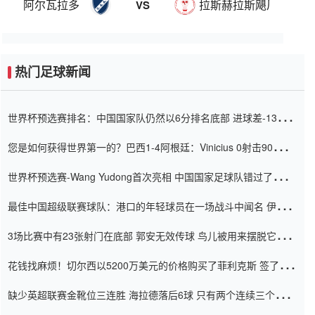
阿尔瓦拉多
拉斯赫拉斯飓风队
VS
热门足球新闻
世界杯预选赛排名：中国国家队仍然以6分排名底部 进球差-13令人
震惊
您是如何获得世界第一的？巴西1-4阿根廷：Vinicius 0射击90分钟
内
世界杯预选赛-Wang Yudong首次亮相 中国国家足球队错过了世界
杯0-2
最佳中国超级联赛球队：港口的年轻球员在一场战斗中闻名 伊万放
弃了泰桑（Taishan）
3场比赛中有23张射门在底部 郭安无效传球 鸟儿被用来摆脱它
Setien痴迷于三名后卫
花钱找麻烦！切尔西以5200万美元的价格购买了菲利克斯 签了7年
并在半年内租了夏窗口
缺少英超联赛金靴位三连胜 海拉德落后6球 只有两个连续三个连续
三靴